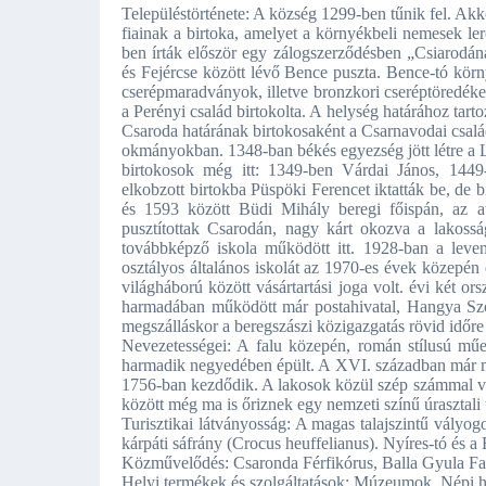
Településtörténete: A község 1299-ben tűnik fel. Ak
fiainak a birtoka, amelyet a környékbeli nemesek ler
ben írták először egy zálogszerződésben „Csiarodána
és Fejércse között lévő Bence puszta. Bence-tó kör
cserépmaradványok, illetve bronzkori cseréptöredék
a Perényi család birtokolta. A helység határához tart
Csaroda határának birtokosaként a Csarnavodai csalá
okmányokban. 1348-ban békés egyezség jött létre a Lá
birtokosok még itt: 1349-ben Várdai János, 1449
elkobzott birtokba Püspöki Ferencet iktatták be, de
és 1593 között Büdi Mihály beregi főispán, az a
pusztítottak Csarodán, nagy kárt okozva a lakossá
továbbképző iskola működött itt. 1928-ban a leven
osztályos általános iskolát az 1970-es évek közepén 
világháború között vásártartási joga volt. évi két ors
harmadában működött már postahivatal, Hangya Szöv
megszálláskor a beregszászi közigazgatás rövid időr
Nevezetességei: A falu közepén, román stílusú műe
harmadik negyedében épült. A XVI. században már mű
1756-ban kezdődik. A lakosok közül szép számmal vet
között még ma is őriznek egy nemzeti színű úrasztali t
Turisztikai látványosság: A magas talajszintű vályog
kárpáti sáfrány (Crocus heuffelianus). Nyíres-tó és a 
Közművelődés: Csaronda Férfikórus, Balla Gyula Fa
Helyi termékek és szolgáltatások: Múzeumok, Népi 