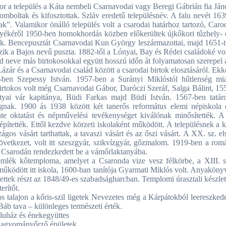
kor a település a Káta nembeli Csarnavodai vagy Beregi Gábrián fia Ján
omboltak és kifosztottak. Szláv eredetű településnév. A falu nevét 163
k”. Valamikor önálló település volt a csarodai határhoz tartozó, Caro
nyékéről 1950-ben homokhordás közben előkerültek újkőkori tűzhely- 
ek. Bencepusztát Csarnavodai Kun György leszármazottai, majd 1651-t
ozik a Bajos nevű puszta. 1882-től a Lónyai, Bay és Rédei családoké vol
d neve más birtokosokkal együtt hosszú időn át folyamatosan szerepel 
zár és a Csarnavodai család között a csarodai birtok elosztásáról. Ekk
-ben Szepessy István. 1957-ben a Surányi Miklóstól hűtlenség mia
 birtokos volt még Csarnavodai Gábor, Daróczi Szeráf, Salga Bálint, 15
tyai vár kapitánya, Büdi Farkas majd Büdi István. 1567-ben tatár
gnak. 1900 ás 1938 között két tanerős református elemi népiskola 
te oktatást és népművelési tevékenységet kiválónak minősítették. A
építették. Ettől kezdve körzeti iskolaként működött. A településnek a k
zágos vásárt tarthattak, a tavaszi vásárt és az őszi vásárt. A XX. sz. el
etkezet, volt itt szeszgyár, szikvízgyár, gőzmalom. 1919-ben a rom
e Csarodán rendezkedett be a vámőrlaktanyába.
mlék kőtemploma, amelyet a Csaronda vize vesz félkörbe, a XIII. s
ködött itt iskola, 1600-ban tanítója Gyarmati Miklós volt. Anyaköny
tek részt az 1848/49-es szabadságharcban. Templomi úrasztali készlet
erítőt.
os talajon a kőris-szil ligetek Nevezetes még a Kárpátokból leereszkede
Báb tava – különleges természeti érték.
luház és énekegyüttes
hagyományőrző épületek.