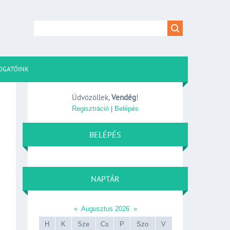
OGATÓINK
Üdvözöllek
,
Vendég
!
Regisztráció
|
Belépés
BELÉPÉS
NAPTÁR
«
Augusztus 2026
»
H
K
Sze
Cs
P
Szo
V