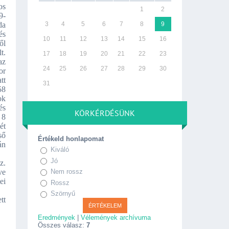
os
1
2
9-
da
3
4
5
6
7
8
9
és
10
11
12
13
14
15
16
ől
t.
17
18
19
20
21
22
23
az
24
25
26
27
28
29
30
or
tt
31
58
ok
és
KÖRKÉRDÉSÜNK
 8
ét
ső
Értékeld honlapomat
án
Kiváló
Jó
z.
ve
Nem rossz
ei
Rossz
Szörnyű
tt
Eredmények
|
Vélemények archívuma
Összes válasz:
7