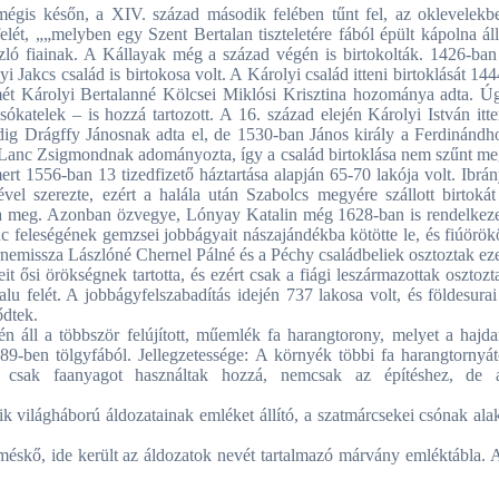
 mégis későn, a XIV. század második felében tűnt fel, az oklevelekb
lét, „„melyben egy Szent Bertalan tiszteletére fából épült kápolna áll
szló fiainak. A Kállayak még a század végén is birtokolták. 1426-ban
Jakcs család is birtokosa volt. A Károlyi család itteni birtoklását 144
ímét Károlyi Bertalanné Kölcsei Miklósi Krisztina hozománya adta. Ú
ókatelek – is hozzá tartozott. A 16. század elején Károlyi István itte
dig Drágffy Jánosnak adta el, de 1530-ban János király a Ferdinándh
yi Lanc Zsigmondnak adományozta, így a család birtoklása nem szűnt me
rt 1556-ban 13 tizedfizető háztartása alapján 65-70 lakója volt. Ibrán
ével szerezte, ezért a halála után Szabolcs megyére szállott birtokát
pta meg. Azonban özvegye, Lónyay Katalin még 1628-ban is rendelkeze
enc feleségének gemzsei jobbágyait nászajándékba kötötte le, és fiúörök
Bornemissza Lászlóné Chernel Pálné és a Péchy családbeliek osztoztak ez
it ősi örökségnek tartotta, és ezért csak a fiági leszármazottak osztozt
alu felét. A jobbágyfelszabadítás idején 737 lakosa volt, és földesurai
ődtek.
n áll a többször felújított, műemlék fa harangtorony, melyet a hajda
89-ben tölgyfából. Jellegzetessége: A környék többi fa harangtornyát
: csak faanyagot használtak hozzá, nemcsak az építéshez, de 
ik világháború áldozatainak emléket állító, a szatmárcsekei csónak ala
rméskő, ide került az áldozatok nevét tartalmazó márvány emléktábla. 
.