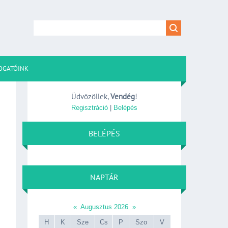
OGATÓINK
Üdvözöllek
,
Vendég
!
Regisztráció
|
Belépés
BELÉPÉS
NAPTÁR
«
Augusztus 2026
»
H
K
Sze
Cs
P
Szo
V