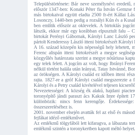
Településtörténete: Bár neve személynévi eredetű,
először 1347-ben: Konaki Péter fia István Gemzse fe
más birtokaival együtt eladta 2500 fr-ért Kállai Lá
Losonczy, 1440-ben pedig a rozsályi Kún és a Kusalyi 
ben említik először az oklevelek. A birtoklás jogc
látszik, ekkor már egy korábban elpusztult falu – Cs
birtokát Perényi Gábornak, Károlyi Lanc László pe
pártolt Kenderessy László itteni birtokrészét Károl
A 16. század közepén kis népességű hely lehetett, me
Ferenc alispán itteni birtokrészét a megye segítség
közgyűlés határozata szerint a megye nótáriusa ka
egy telek felett. A jogcím az volt, hogy Ibrányi Fer
nélkül történt halála után leányai, Tatay Istvánné, 
az örökségen. A Károlyi család ez időben itteni része
rajta. 1827-re a gróf Károlyi család megszerezte a f
Károlyi és a Petry család kivételével teljesen kicserél
Nevezetességei: A község ék alakú, hajdani piacteré
toronyépítő jándi paraszt ács Kakuk Imre épített 17
különbözik: nincs fenn kerengője. Érdekessége
összeszereléséhez is.
2001. november elsején avatták fel az első és másod
fejfákat idéző emlékművet.
Az emlékmű tölgyfából lett kifaragva, a lábazata te
emlékmű szintén a toronykertben kapott méltó helyet