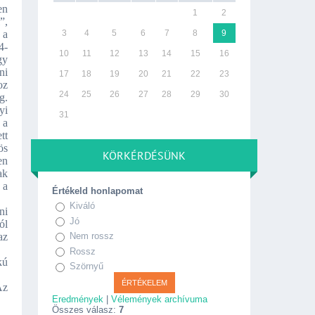
en
1
2
”,
 a
3
4
5
6
7
8
9
4-
10
11
12
13
14
15
16
gy
ni
17
18
19
20
21
22
23
oz
24
25
26
27
28
29
30
g.
yi
31
 a
tt
ös
KÖRKÉRDÉSÜNK
en
ak
 a
Értékeld honlapomat
Kiváló
ni
Jó
ól
az
Nem rossz
Rossz
kú
Szörnyű
Az
Eredmények
|
Vélemények archívuma
Összes válasz:
7