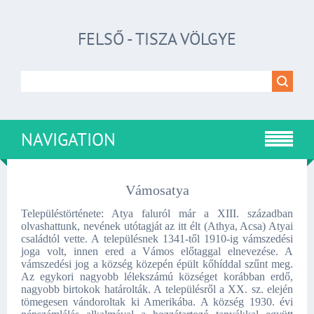
FELSŐ - TISZA VÖLGYE
NAVIGATION
Vámosatya
Településtörténete: Atya faluról már a XIII. században
olvashattunk, nevének utótagját az itt élt (Athya, Acsa) Atyai
családtól vette. A településnek 1341-től 1910-ig vámszedési
joga volt, innen ered a Vámos előtaggal elnevezése. A
vámszedési jog a község közepén épült kőhíddal szűnt meg.
Az egykori nagyobb lélekszámú községet korábban erdő,
nagyobb birtokok határolták. A településről a XX. sz. elején
tömegesen vándoroltak ki Amerikába. A község 1930. évi