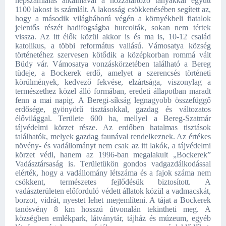
népszámlálás alkalmával a hozzátartozó tanyákkal együtt
1100 lakost is számlált. A lakosság csökkenésében segített az,
hogy a második világháború végén a környékbeli fiatalok
jelentős részét hadifogságba hurcolták, sokan nem tértek
vissza. Az itt élők közül akkor is és ma is, 10-12 család
katolikus, a többi református vallású. Vámosatya község
történetéhez szervesen kötődik a középkorban rommá vált
Büdy vár. Vámosatya vonzáskörzetében található a Bereg
tüdeje, a Bockerek erdő, amelyet a szerencsés történeti
körülmények, kedvező fekvése, elzártsága, viszonylag a
természethez közel álló formában, eredeti állapotban maradt
fenn a mai napig. A Beregi-síkság legnagyobb összefüggő
erdősége, gyönyörű tisztásokkal, gazdag és változatos
élővilággal. Területe 600 ha, mellyel a Bereg-Szatmár
tájvédelmi körzet része. Az erdőben hatalmas tisztások
találhatók, melyek gazdag faunával rendelkeznek. Az értékes
növény- és vadállományt nem csak az itt lakók, a tájvédelmi
körzet védi, hanem az 1996-ban megalakult „Bockerek”
Vadásztársaság is. Területükön gondos vadgazdálkodással
elérték, hogy a vadállomány létszáma és a fajok száma nem
csökkent, természetes fejlődésük biztosított. A
vadászterületen előforduló védett állatok közül a vadmacskát,
borzot, vidrát, nyestet lehet megemlíteni. A tájat a Bockerek
tanösvény 8 km hosszú útvonalán tekintheti meg. A
községben emlékpark, látványtár, tájház és múzeum, egyéb