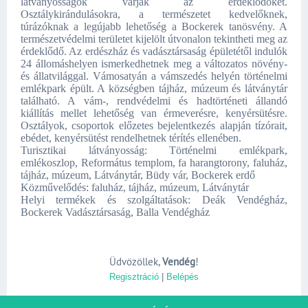
látványosságok várják az érdeklődőket.
Osztálykirándulásokra, a természetet kedvelőknek,
túrázóknak a legújabb lehetőség a Bockerek tanösvény. A
természetvédelmi területet kijelölt útvonalon tekintheti meg az
érdeklődő. Az erdészház és vadásztársaság épületétől indulók
24 állomáshelyen ismerkedhetnek meg a változatos növény-
és állatvilággal. Vámosatyán a vámszedés helyén történelmi
emlékpark épült. A községben tájház, múzeum és látványtár
található. A vám-, rendvédelmi és hadtörténeti állandó
kiállítás mellet lehetőség van érmeverésre, kenyérsütésre.
Osztályok, csoportok előzetes bejelentkezés alapján tízórait,
ebédet, kenyérsütést rendelhetnek térítés ellenében.
Turisztikai látványosság: Történelmi emlékpark,
emlékoszlop, Református templom, fa harangtorony, faluház,
tájház, múzeum, Látványtár, Büdy vár, Bockerek erdő
Közművelődés: faluház, tájház, múzeum, Látványtár
Helyi termékek és szolgáltatások: Deák Vendégház,
Bockerek Vadásztársaság, Balla Vendégház
Üdvözöllek
,
Vendég
!
Regisztráció
|
Belépés