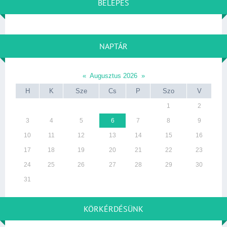
BELÉPÉS
NAPTÁR
«
Augusztus 2026
»
H
K
Sze
Cs
P
Szo
V
1
2
3
4
5
6
7
8
9
10
11
12
13
14
15
16
17
18
19
20
21
22
23
24
25
26
27
28
29
30
31
KÖRKÉRDÉSÜNK