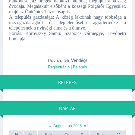
működését az öregek napközi otthona, megújult a község
óvodája. Megalakult elsőként a községi Polgárőr Egyesület,
majd az Önkéntes Tűzoltóság is.
A település gazdasága: A közég lakóinak nagy többsége a
mezőgazdaságból él, legjelentősebb agrárterméke a
településnek a nyírségi alma és a dinnye.
Forrás: Borovszky Samu: Szabolcs vármegye, Lövőpetri
honlapja
Üdvözöllek
,
Vendég
!
Regisztráció
|
Belépés
BELÉPÉS
NAPTÁR
«
Augusztus 2026
»
H
K
Sze
Cs
P
Szo
V