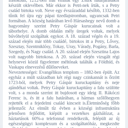
írásokban, 1212-ben már említik egy Zsurk határjárásakor
készült oklevélben. Már ekkor is Petri-nek írták, s a Petry
család birtoka volt. Neve egy évszázaddal később, 1332-ben
tűnik fel újra egy pápai tizedlajstromban, ugyancsak Petri
formában. A község határában levő Hársashegy nevű domb a
hagyomány szerint Petry Gáspár kurucainak volt a
táborhelye. A domb oldalán mély üregek voltak, melyek
búvóhelyül szolgáltak egykor. A 18. század végén és a 19.
század elején már több családé, birtokos itt a Petry, Lővey,
Szesztay, Szentmiklósy, Tokay, Uray, Várady, Pogány, Barla,
Szegedy, és Nagy család. A 20. század elején Szesztina Lajos
volt nagyobb birtokosa. A 20. század elején vizsgált régi
helynevei közül figyelemre méltónak találták a Földhíd, és
Vaskapu elnevezésű dűlőneveket.
Nevezetességei: Evangélikus templom – 1882-ben épült. Az
egyház a múlt században két régi nagy czinkannát is őrzött
1723-ból, melyek Petry Gáspár kuruckapitány és neje
ajándékai voltak. Petry Gáspár kuruckapitány a falu szülötte
volt, s a monda szerint itt bujdosott egy ideig II. Rákóczi
Ferenc is, és itt a falu határában, a hármas szőlőhegyen
rejtették el a fejedelmi család kincseit is.Életminőség főbb
jellemzői: Az elmúlt tíz évben a községi infrastruktúra
jelenősen fejlődött, kiépült a vezetékes gázhálózat, a
háztartások 60%-a telefonnal rendelkezik, felépült az új
egészségügyi komplexum és a szolgáltatóház, megkezdte