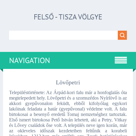
FELSŐ - TISZA VÖLGYE
NAVIGATION
Lövőpetri
Településtörténete: Az Árpád-kori falu már a honfoglalás óta
megtelepedett hely. Lövőpetri és a szomszédos Nyírlövő is az
akkori gyepűvonalon feküdt, ebből kifolyólag egykori
lakóinak feladata a határ (gyepűvonal) védelme volt. A falu
birtokosai a besenyő eredetű Tomaj nemzetséghez tartoztak.
Első ismert birtokosa Pető István lehetett, aki a Petry, Vitkay
és Lővey családok őse volt. A település neve igen korán, már
az okleveles időszak kezdeteiben feltűnik a korabeli