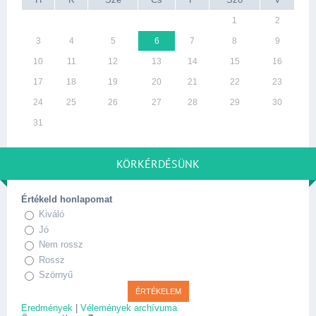
1
2
3
4
5
6
7
8
9
10
11
12
13
14
15
16
17
18
19
20
21
22
23
24
25
26
27
28
29
30
31
KÖRKÉRDÉSÜNK
Értékeld honlapomat
Kiváló
Jó
Nem rossz
Rossz
Szörnyű
Eredmények
|
Vélemények archívuma