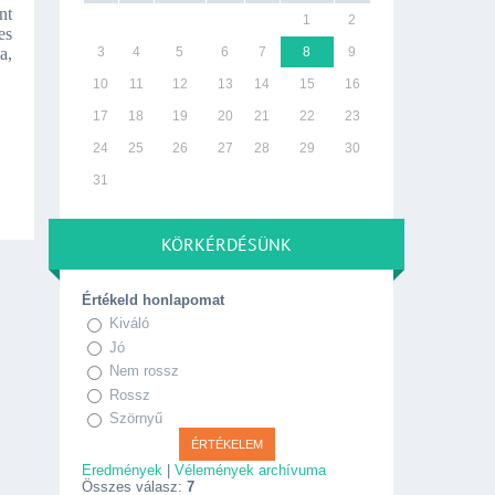
nt
1
2
es
a,
3
4
5
6
7
8
9
10
11
12
13
14
15
16
17
18
19
20
21
22
23
24
25
26
27
28
29
30
31
KÖRKÉRDÉSÜNK
Értékeld honlapomat
Kiváló
Jó
Nem rossz
Rossz
Szörnyű
Eredmények
|
Vélemények archívuma
Összes válasz:
7