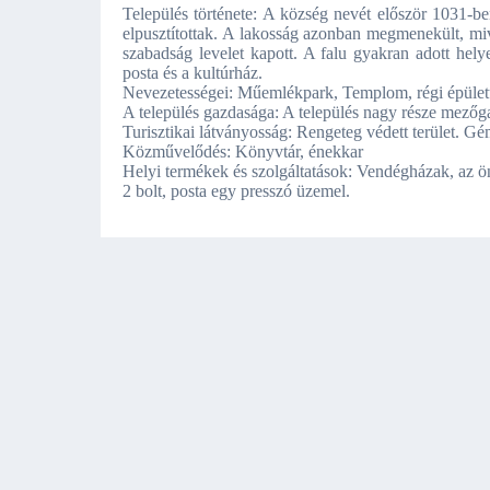
Település története: A község nevét először 1031-be
elpusztítottak. A lakosság azonban megmenekült, mi
szabadság levelet kapott. A falu gyakran adott hel
posta és a kultúrház.
Nevezetességei: Műemlékpark, Templom, régi épül
A település gazdasága: A település nagy része mezőg
Turisztikai látványosság: Rengeteg védett terület. 
Közművelődés: Könyvtár, énekkar
Helyi termékek és szolgáltatások: Vendégházak, az ön
2 bolt, posta egy presszó üzemel.