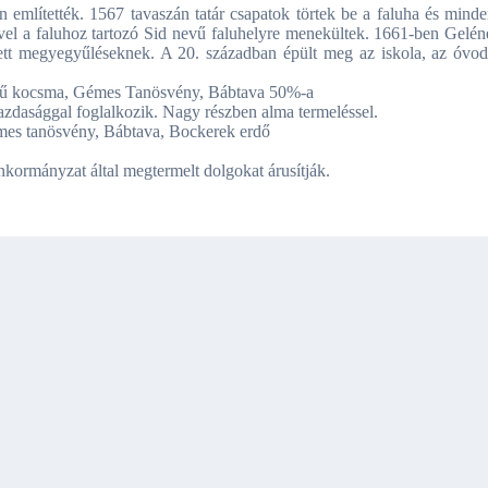
n említették. 1567 tavaszán tatár csapatok törtek be a faluha és minde
vel a faluhoz tartozó Sid nevű faluhelyre menekültek. 1661-ben Gelén
yett megyegyűléseknek. A 20. században épült meg az iskola, az óvod
etű kocsma, Gémes Tanösvény, Bábtava 50%-a
azdasággal foglalkozik. Nagy részben alma termeléssel.
Gémes tanösvény, Bábtava, Bockerek erdő
kormányzat által megtermelt dolgokat árusítják.