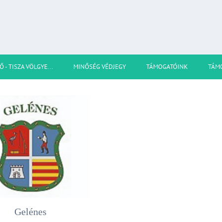
Ő - TISZA VÖLGYE...
MINŐSÉG VÉDJEGY
TÁMOGATÓINK
TÁM
Gelénes