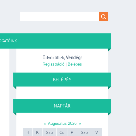
OGATÓINK
Üdvözöllek
,
Vendég
!
Regisztráció
|
Belépés
BELÉPÉS
NAPTÁR
«
Augusztus 2026
»
H
K
Sze
Cs
P
Szo
V