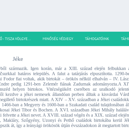
Ő - TISZA VÖLGYE...
MINŐSÉG VÉDJEGY
TÁMOGATÓINK
TÁM
Jéke
vből származik. Igen korán, már a XIII. század elején felbukkan 
rkkal határos település. A falut a tatárjárás elpusztította. 1290-b
i Fodor fiai voltak, akik birtokát – örökös nélkül elhalván – IV. Lász
Endre pedig 1291-ben Zelemér fiának Zadurnak adományozta.A XI
mszéd helyen birtokos. Vitézségükért cserében az uralkodó jelent
ttől kezdve a jékei nemesek állandóan perben álltak a kisvárdai Várd
 megillető birtokrészek miatt. A XIV – XV. században a Jékei családokk
. 1466-ban a Megyery és 1600-ban a Szakadati család tulajdonában áll
tokosai Jékei Tibor és Bochen. A XVI. században Jékei Mihály haláláv
aki felvette a Jékei nevet. A XVIII. század végén és a XIX. század elején
, Makláry, Szőgyény, Uzonyi és Pethő családok birtokába kerül Jé
szik át, így a leányági örökösök útján évszázadokon át megtartott birt