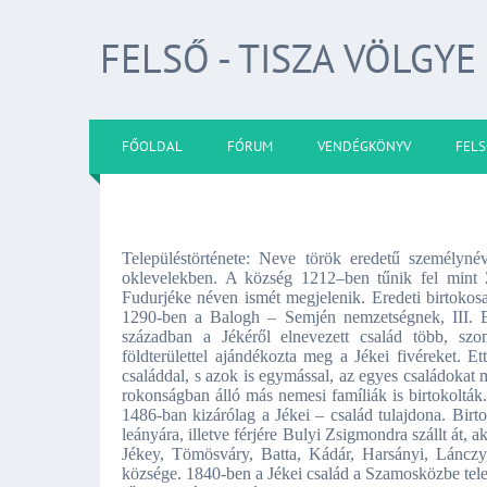
FELSŐ - TISZA VÖLGYE
FŐOLDAL
FÓRUM
VENDÉGKÖNYV
FELS
Településtörténete: Neve török eredetű személyné
oklevelekben. A község 1212–ben tűnik fel mint Zsu
Fudurjéke néven ismét megjelenik. Eredeti birtokosa
1290-ben a Balogh – Semjén nemzetségnek, III. 
században a Jékéről elnevezett család több, szo
földterülettel ajándékozta meg a Jékei fivéreket. E
családdal, s azok is egymással, az egyes családokat
rokonságban álló más nemesi famíliák is birtokolták
1486-ban kizárólag a Jékei – család tulajdona. Bir
leányára, illetve férjére Bulyi Zsigmondra szállt át, 
Jékey, Tömösváry, Batta, Kádár, Harsányi, Lánczy
községe. 1840-ben a Jékei család a Szamosközbe telep