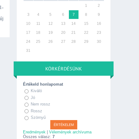
1
2
1-
3
4
5
6
7
8
9
új
10
11
12
13
14
15
16
17
18
19
20
21
22
23
24
25
26
27
28
29
30
31
KÖRKÉRDÉSÜNK
Értékeld honlapomat
Kiváló
Jó
Nem rossz
Rossz
Szörnyű
Eredmények
|
Vélemények archívuma
Összes válasz:
7