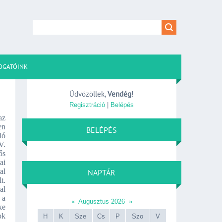
OGATÓINK
Üdvözöllek
,
Vendég
!
Regisztráció
|
Belépés
az
en
BELÉPÉS
ló
V.
ős
ai
al
NAPTÁR
t.
al
 a
«
Augusztus 2026
»
ke
ok
H
K
Sze
Cs
P
Szo
V