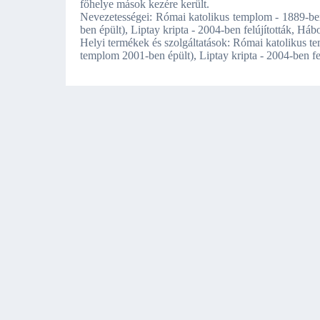
főhelye mások kezére került.
Nevezetességei: Római katolikus templom - 1889-ben
ben épült), Liptay kripta - 2004-ben felújították, H
Helyi termékek és szolgáltatások: Római katolikus t
templom 2001-ben épült), Liptay kripta - 2004-ben f