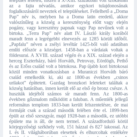
település lehetett, hiszen a X-XIII. században volt szokásban
az a fajta névadás, amikor egykori tulajdonosának
foglalkozásáról neveztek el településeket. Fellelhető a „Doma
Pap” név is, melyben ha a Doma latin eredetű, akkor
valószínűleg a község a kereszténység előtt vagy elején
pogány, vagy keresztény papnak vagy Pap nevűnek volt a
birtoka. „Terra Pap” név alatt IV. László király korából
maradt fenn a legrégebbi elnevezés az 1285 körüli időből.
„Papfalu” néven a zsélyi levéltár 1425-ből való adatában
említi először a községet. 1458-ban a várdaiak voltak a
földesurai. A XVIII. század végén és a XIX. század elején a
herceg Eszterházy, báró Horváth, Petrovay, Eördögh, Pethő
és az Erőss család volt a birtokosa. Pap újabb kori birtokosai
közül minden vonatkozásban a Muraniczi Horváth báró
család emelkedik ki, aki az 1800-as években „csinos
urilakot” építtetett. Gazdag bronzkori leleteket találtak a
község határában, innen került elő az első ép bronz csésze. A
husziták idejéből számos sír maradt fenn. Az 1800-as
években gőzmalom működött a faluban. A műemlék jellegű
református templom 1833-ban került felszentelésre, de mai
formáját csak a század második felében érte el. 1899-ben
épült az első szeszgyár, majd 1928-ban a második, ez utóbbi
épülete ma is áll, de nem termel. A századforduló körül
körjegyzőségi székhely volt, 151 házzal és 827 lakossal. Az
I. és II. világháborúban elesettek és elhurcoltak emlékére