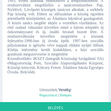
1993. évben állítottak emlékművet a templomdombon. A
rendszerváltást megelőzően a tanácsrendszerben Pap,
Nyírlövő, Lövőpetri községek tanácsot alkottak, a székhely
Pap község volt. Ebben az időszakban a község egyetlen
jelentősebb középülettel, az Általános Iskolával gazdagodott.
A közös tanács megléte idején a vezetékes vízellátásra. Az
első szabad választást követően mind a három település új
önkormányzatot és új, önálló hivatalt hozott létre. A
rendszerváltozást követően megtörtént a közutak
fejlesztése.1996-ban új óvoda épült. 1997-ben szociális
pályázatokat is igénybe véve nappali ellátást nyújtó Idősek
Klubja intézmény került kialakításra, a házi szociális
gondozás megszervezése is megtörtént
Közművelődés: IKSZT (Integrált Közösségi Szolgáltató Tér)
eMagyarország Pont, Szociális Alapszolgáltatási Központ,
Községi könyvtár, Kölcsey Ferenc Általános Iskola Egységes
Óvoda- Bölcsőde.
Üdvözöllek
,
Vendég
!
Regisztráció
|
Belépés
BELÉPÉS