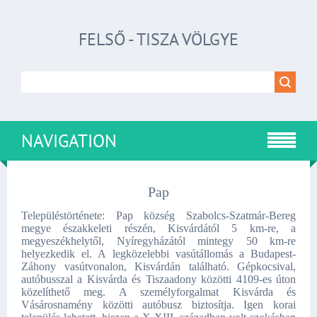
FELSŐ - TISZA VÖLGYE
NAVIGATION
Pap
Településtörténete: Pap község Szabolcs-Szatmár-Bereg
megye északkeleti részén, Kisvárdától 5 km-re, a
megyeszékhelytől, Nyíregyházától mintegy 50 km-re
helyezkedik el. A legközelebbi vasútállomás a Budapest-
Záhony vasútvonalon, Kisvárdán található. Gépkocsival,
autóbusszal a Kisvárda és Tiszaadony közötti 4109-es úton
közelíthető meg. A személyforgalmat Kisvárda és
Vásárosnamény közötti autóbusz biztosítja. Igen korai