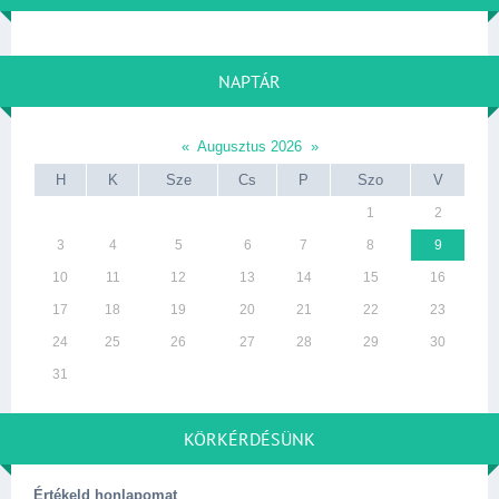
NAPTÁR
«
Augusztus 2026
»
H
K
Sze
Cs
P
Szo
V
1
2
3
4
5
6
7
8
9
10
11
12
13
14
15
16
17
18
19
20
21
22
23
24
25
26
27
28
29
30
31
KÖRKÉRDÉSÜNK
Értékeld honlapomat