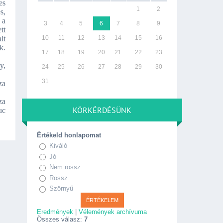
es
1
2
s,
 a
3
4
5
6
7
8
9
tt
lt
10
11
12
13
14
15
16
k.
17
18
19
20
21
22
23
y,
24
25
26
27
28
29
30
31
za
za
KÖRKÉRDÉSÜNK
uc
Értékeld honlapomat
Kiváló
Jó
Nem rossz
Rossz
Szörnyű
Eredmények
|
Vélemények archívuma
Összes válasz:
7