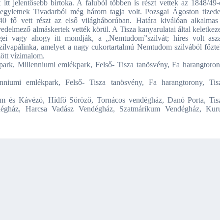
itt jelentősebb birtoka. A faluból többen is részt vettek az 1848/49-
egyletnek Tivadarból még három tagja volt. Pozsgai Ágoston tizede
0 fő vett részt az első világháborúban. Határa kiválóan alkalmas
edelmező almáskertek vették körül. A Tisza kanyarulatai által keletkeze
ei vagy ahogy itt mondják, a „Nemtudom”szilvát; híres volt asza
a szilvapálinka, amelyet a nagy cukortartalmú Nemtudom szilvából főzte
ött vízimalom.
ark, Millenniumi emlékpark, Felső- Tisza tanösvény, Fa harangtoron
lenniumi emlékpark, Felső- Tisza tanösvény, Fa harangtorony, Tis
rem és Kávézó, Hídfő Söröző, Tornácos vendégház, Danó Porta, Tis
dégház, Harcsa Vadász Vendégház, Szatmárikum Vendégház, Kur