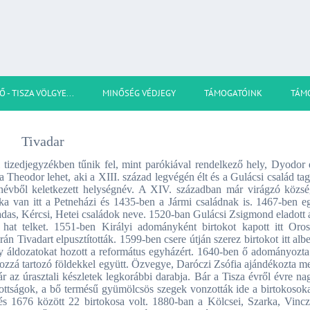
Ő - TISZA VÖLGYE...
MINŐSÉG VÉDJEGY
TÁMOGATÓINK
TÁM
Tivadar
 tizedjegyzékben tűnik fel, mint parókiával rendelkező hely, Dyodor 
 Theodor lehet, aki a XIII. század legvégén élt és a Gulácsi család tag
névből keletkezett helységnév. A XIV. században már virágzó közsé
ka van itt a Petneházi és 1435-ben a Jármi családnak is. 1467-ben e
Vadas, Kércsi, Hetei családok neve. 1520-ban Gulácsi Zsigmond eladott 
 hat telket. 1551-ben Királyi adományként birtokot kapott itt Oros
n Tivadart elpusztították. 1599-ben csere útján szerez birtokot itt albe
gy áldozatokat hozott a református egyházért. 1640-ben ő adományozta
hozzá tartozó földekkel együtt. Özvegye, Daróczi Zsófia ajándékozta m
r az úrasztali készletek legkorábbi darabja. Bár a Tisza évről évre na
adottságok, a bő termésű gyümölcsös szegek vonzották ide a birtokosoka
és 1676 között 22 birtokosa volt. 1880-ban a Kölcsei, Szarka, Vincz