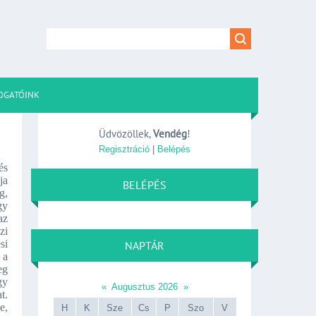
OGATÓINK
Üdvözöllek
,
Vendég
!
Regisztráció
|
Belépés
és
ja
BELÉPÉS
g,
gy
az
zi
si
NAPTÁR
 a
eg
gy
«
Augusztus 2026
»
t.
e,
H
K
Sze
Cs
P
Szo
V