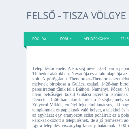
FELSŐ - TISZA VÖLGYE
FŐOLDAL
FÓRUM
VENDÉGKÖNYV
FELS
Településtörténete: A község neve 1333-ban a pápai
Thihedor alakokban. Névadója és a falu alapítója az a
volt. A görög-latin Theodorosz-Theodorus személy
melynek birtokosa a Gulácsi család. 1428-ban birto
peres iratban tűnik fel a Báthori, Naményi, Pócsai, 
itteni belsőségei közül Gulácsi Szerémi Istvánnak
Demeter. 1566-ban tatárok törtek a térségbe, mely sorá
Zólyorni Miklós, erdélyi fejedelmi tanácsos, aki na
templomnak és paplaknak való helyet, a telekkel és 
az egyházat egy aranyozott ezüst pohárral; ez a pohá
károkat okozott a településnek, de a jó természeti 
Így a település viszonylag kicsiny határának 1600 