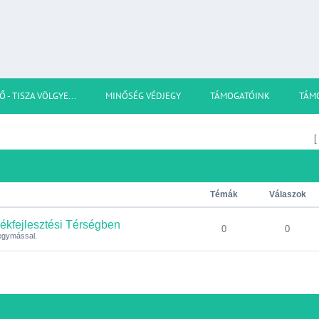
Ő - TISZA VÖLGYE...
MINŐSÉG VÉDJEGY
TÁMOGATÓINK
TÁM
Témák
Válaszok
ékfejlesztési Térségben
0
0
 egymással.