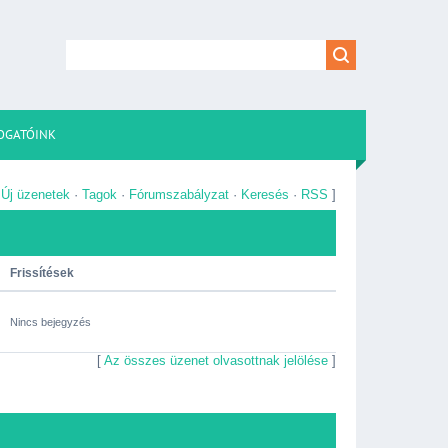
OGATÓINK
[
Új üzenetek
·
Tagok
·
Fórumszabályzat
·
Keresés
·
RSS
]
Frissítések
Nincs bejegyzés
[
Az összes üzenet olvasottnak jelölése
]