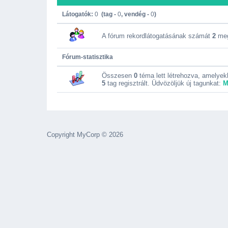
Látogatók:
0
(tag -
0
, vendég -
0
)
A fórum rekordlátogatásának számát
2
meg
Fórum-statisztika
Összesen
0
téma lett létrehozva, amelye
5
tag regisztrált. Üdvözöljük új tagunkat:
M
Copyright MyCorp © 2026