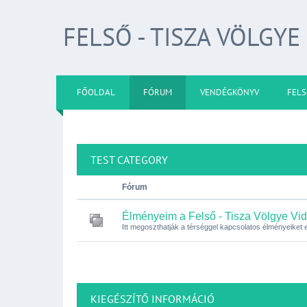
FELSŐ - TISZA VÖLGYE
FŐOLDAL
FÓRUM
VENDÉGKÖNYV
FELS
TEST CATEGORY
Fórum
Élményeim a Felső - Tisza Völgye Vid
Itt megoszthatják a térséggel kapcsolatos élményeiket
KIEGÉSZÍTŐ INFORMÁCIÓ