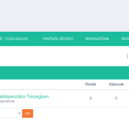
Ő - TISZA VÖLGYE...
MINŐSÉG VÉDJEGY
TÁMOGATÓINK
TÁM
Témák
Válaszok
ékfejlesztési Térségben
0
0
 egymással.