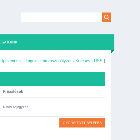
OGATÓINK
[
Új üzenetek
·
Tagok
·
Fórumszabályzat
·
Keresés
·
RSS
]
Frissítések
Nincs bejegyzés