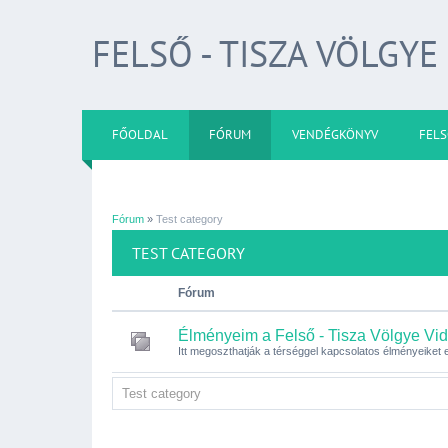
FELSŐ - TISZA VÖLGYE
FŐOLDAL
FÓRUM
VENDÉGKÖNYV
FELS
Fórum
»
Test category
TEST CATEGORY
Fórum
Élményeim a Felső - Tisza Völgye Vid
Itt megoszthatják a térséggel kapcsolatos élményeiket